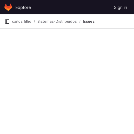
Skip to content
Explore
Sign in
GitLab
carlos filho
Sistemas-Distribuidos
Issues